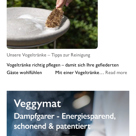
mit
Fruchtpulver
Unsere Vogeltränke – Tipps zur Reinigung
Vogeltränke richtig pflegen – damit sich Ihre gefiederten
:
Gäste wohlfühlen Mit einer Vogeltränke…
Read more
Uns
Voge
–
Tipp
zur
Rein