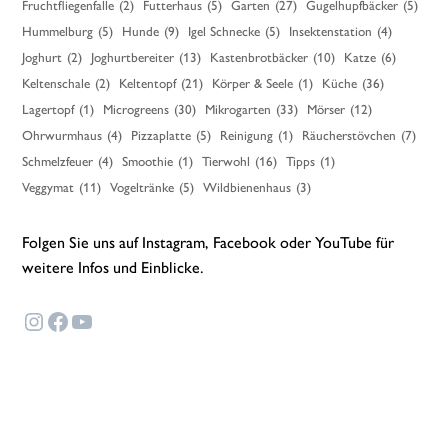
Fruchtfliegenfalle
(2)
Futterhaus
(5)
Garten
(27)
Gugelhupfbäcker
(5)
Hummelburg
(5)
Hunde
(9)
Igel Schnecke
(5)
Insektenstation
(4)
Joghurt
(2)
Joghurtbereiter
(13)
Kastenbrotbäcker
(10)
Katze
(6)
Keltenschale
(2)
Keltentopf
(21)
Körper & Seele
(1)
Küche
(36)
Lagertopf
(1)
Microgreens
(30)
Mikrogarten
(33)
Mörser
(12)
Ohrwurmhaus
(4)
Pizzaplatte
(5)
Reinigung
(1)
Räucherstövchen
(7)
Schmelzfeuer
(4)
Smoothie
(1)
Tierwohl
(16)
Tipps
(1)
Veggymat
(11)
Vogeltränke
(5)
Wildbienenhaus
(3)
Folgen Sie uns auf Instagram, Facebook oder YouTube für
weitere Infos und Einblicke.
Instagram
Facebook
YouTube