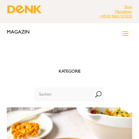
Shop
Manufaktur
+49 (0) 9563 / 513320
MAGAZIN
KATEGORIE
U