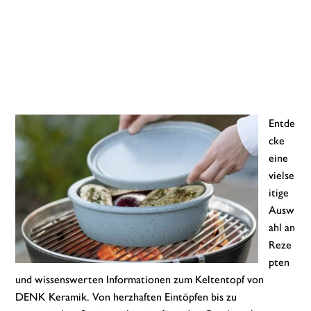
Entde
cke
eine
vielse
itige
Ausw
ahl an
Reze
pten
und wissenswerten Informationen zum Keltentopf von
DENK Keramik. Von herzhaften Eintöpfen bis zu