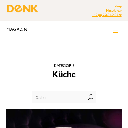
Shop
Manufaktur
+49 (0) 9563 / 513320
MAGAZIN
KATEGORIE
Küche
U