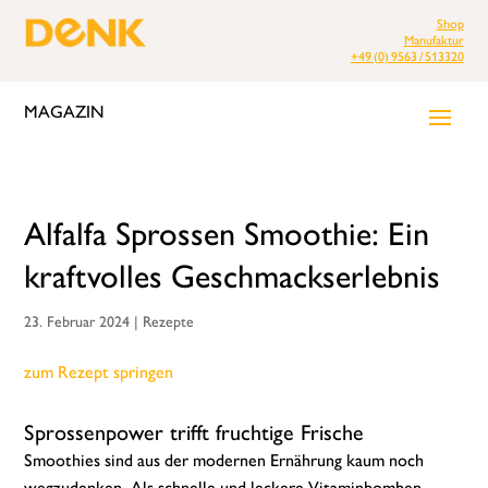
Shop
Manufaktur
+49 (0) 9563 / 513320
MAGAZIN
Alfalfa Sprossen Smoothie: Ein
kraftvolles Geschmackserlebnis
23. Februar 2024
|
Rezepte
zum Rezept springen
Sprossenpower trifft fruchtige Frische
Smoothies sind aus der modernen Ernährung kaum noch
wegzudenken. Als schnelle und leckere Vitaminbomben