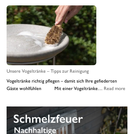
Wildheidelbeer-
Joghurt-
Smoothie
mit
Fruchtpulver
Unsere Vogeltränke – Tipps zur Reinigung
Vogeltränke richtig pflegen – damit sich Ihre gefiederten
:
Gäste wohlfühlen Mit einer Vogeltränke…
Read more
Uns
Voge
–
Tipp
zur
Rein