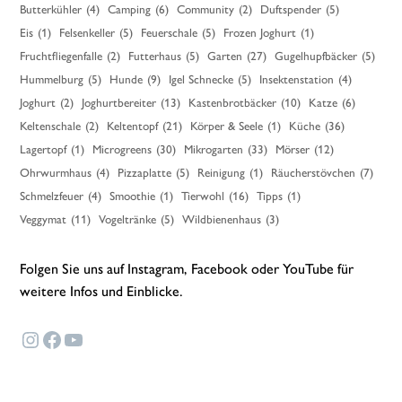
Butterkühler
(4)
Camping
(6)
Community
(2)
Duftspender
(5)
Eis
(1)
Felsenkeller
(5)
Feuerschale
(5)
Frozen Joghurt
(1)
Fruchtfliegenfalle
(2)
Futterhaus
(5)
Garten
(27)
Gugelhupfbäcker
(5)
Hummelburg
(5)
Hunde
(9)
Igel Schnecke
(5)
Insektenstation
(4)
Joghurt
(2)
Joghurtbereiter
(13)
Kastenbrotbäcker
(10)
Katze
(6)
Keltenschale
(2)
Keltentopf
(21)
Körper & Seele
(1)
Küche
(36)
Lagertopf
(1)
Microgreens
(30)
Mikrogarten
(33)
Mörser
(12)
Ohrwurmhaus
(4)
Pizzaplatte
(5)
Reinigung
(1)
Räucherstövchen
(7)
Schmelzfeuer
(4)
Smoothie
(1)
Tierwohl
(16)
Tipps
(1)
Veggymat
(11)
Vogeltränke
(5)
Wildbienenhaus
(3)
Folgen Sie uns auf Instagram, Facebook oder YouTube für
weitere Infos und Einblicke.
Instagram
Facebook
YouTube