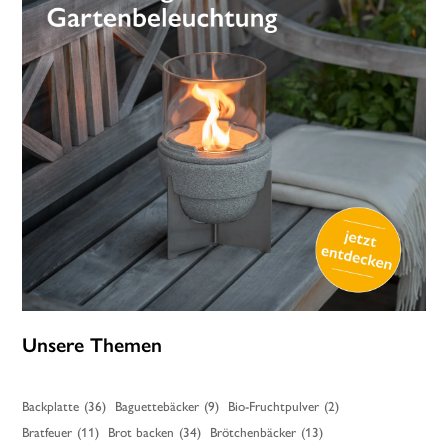
Unsere Themen
Backplatte
(36)
Baguettebäcker
(9)
Bio-Fruchtpulver
(2)
Bratfeuer
(11)
Brot backen
(34)
Brötchenbäcker
(13)