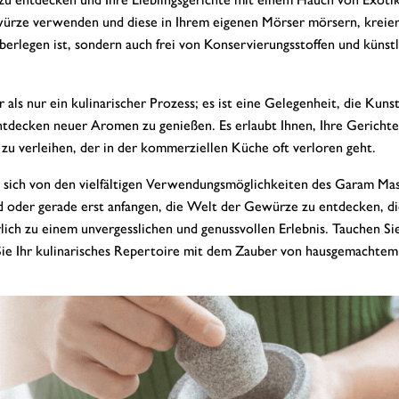
Gewürze verwenden und diese in Ihrem eigenen Mörser mörsern, kreie
erlegen ist, sondern auch frei von Konservierungsstoffen und künst
ls nur ein kulinarischer Prozess; es ist eine Gelegenheit, die Kuns
tdecken neuer Aromen zu genießen. Es erlaubt Ihnen, Ihre Gerichte
 zu verleihen, der in der kommerziellen Küche oft verloren geht.
d sich von den vielfältigen Verwendungsmöglichkeiten des Garam Mas
ind oder gerade erst anfangen, die Welt der Gewürze zu entdecken, d
ich zu einem unvergesslichen und genussvollen Erlebnis. Tauchen Sie
Sie Ihr kulinarisches Repertoire mit dem Zauber von hausgemachte