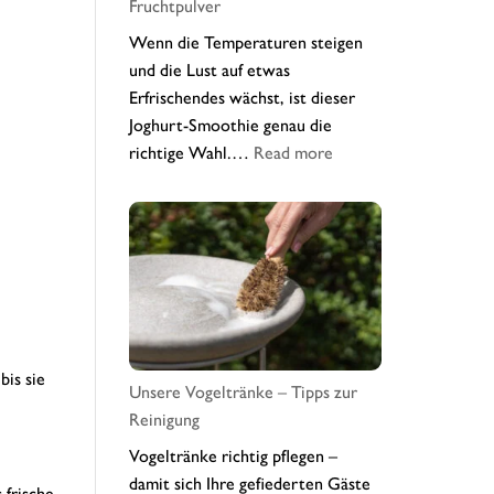
Fruchtpulver
Wenn die Temperaturen steigen
und die Lust auf etwas
Erfrischendes wächst, ist dieser
Joghurt-Smoothie genau die
:
richtige Wahl.…
Read more
Sommerfrischer
Wildheidelbeer-
Joghurt-
Smoothie
mit
Fruchtpulver
bis sie
Unsere Vogeltränke – Tipps zur
Reinigung
Vogeltränke richtig pflegen –
damit sich Ihre gefiederten Gäste
 frische