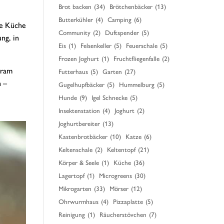
Brot backen
(34)
Brötchenbäcker
(13)
Butterkühler
(4)
Camping
(6)
re Küche
Community
(2)
Duftspender
(5)
ng, in
Eis
(1)
Felsenkeller
(5)
Feuerschale
(5)
Frozen Joghurt
(1)
Fruchtfliegenfalle
(2)
aram
Futterhaus
(5)
Garten
(27)
h –
Gugelhupfbäcker
(5)
Hummelburg
(5)
Hunde
(9)
Igel Schnecke
(5)
Insektenstation
(4)
Joghurt
(2)
Joghurtbereiter
(13)
Kastenbrotbäcker
(10)
Katze
(6)
Keltenschale
(2)
Keltentopf
(21)
Körper & Seele
(1)
Küche
(36)
Lagertopf
(1)
Microgreens
(30)
Mikrogarten
(33)
Mörser
(12)
Ohrwurmhaus
(4)
Pizzaplatte
(5)
Reinigung
(1)
Räucherstövchen
(7)