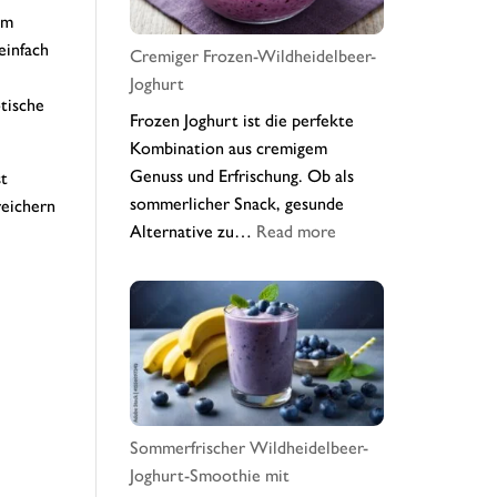
em
einfach
Cremiger Frozen-Wildheidelbeer-
Joghurt
tische
Frozen Joghurt ist die perfekte
Kombination aus cremigem
Genuss und Erfrischung. Ob als
st
sommerlicher Snack, gesunde
reichern
:
Alternative zu…
Read more
Cremiger
Frozen-
Wildheidelbeer-
Joghurt
Sommerfrischer Wildheidelbeer-
Joghurt-Smoothie mit