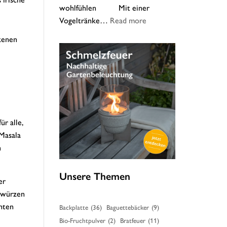
wohlfühlen Mit einer
:
Vogeltränke…
Read more
Unsere
kenen
Vogeltränke
–
Tipps
zur
Reinigung
r alle,
Masala
n
Unsere Themen
er
Gewürzen
hten
Backplatte
(36)
Baguettebäcker
(9)
Bio-Fruchtpulver
(2)
Bratfeuer
(11)