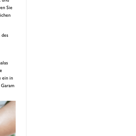
ren Sie
lichen
t des
alas
ie
 ein in
m Garam