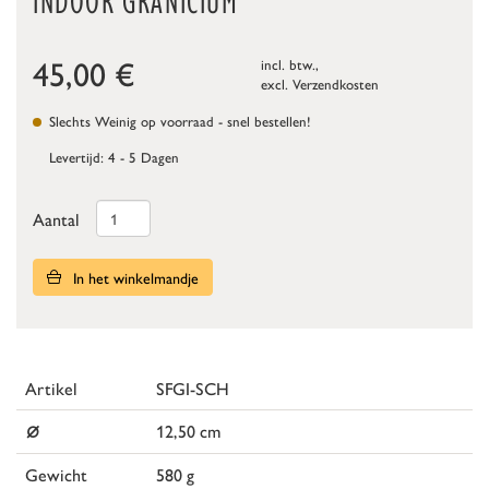
INDOOR GRANICIUM
45,00
€
incl. btw.,
excl.
Verzendkosten
Slechts Weinig op voorraad - snel bestellen!
Levertijd: 4 - 5 Dagen
Aantal
In het winkelmandje
Artikel
SFGI-SCH
⌀
12,50 cm
Gewicht
580 g