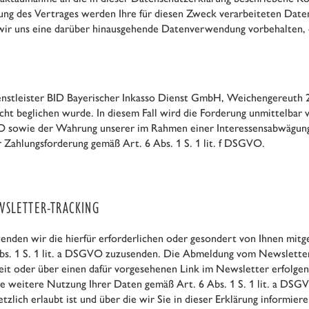
ng des Vertrages werden Ihre für diesen Zweck verarbeiteten Daten g
ir uns eine darüber hinausgehende Datenverwendung vorbehalten, die 
enstleister BID Bayerischer Inkasso Dienst GmbH, Weichengereuth 
t beglichen wurde. In diesem Fall wird die Forderung unmittelbar v
GVO sowie der Wahrung unserer im Rahmen einer Interessensabwägun
Zahlungsforderung gemäß Art. 6 Abs. 1 S. 1 lit. f DSGVO.
WSLETTER-TRACKING
den wir die hierfür erforderlichen oder gesondert von Ihnen mitge
Abs. 1 S. 1 lit. a DSGVO zuzusenden. Die Abmeldung vom Newsletter
it oder über einen dafür vorgesehenen Link im Newsletter erfolgen
ine weitere Nutzung Ihrer Daten gemäß Art. 6 Abs. 1 S. 1 lit. a DSG
ich erlaubt ist und über die wir Sie in dieser Erklärung informiere