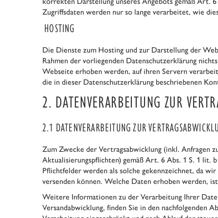
korrekten Darstellung unseres Angebots gemäß Art. 6 A
Zugriffsdaten werden nur so lange verarbeitet, wie die
HOSTING
Die Dienste zum Hosting und zur Darstellung der Webs
Rahmen der vorliegenden Datenschutzerklärung nichts a
Webseite erhoben werden, auf ihren Servern verarbeit
die in dieser Datenschutzerklärung beschriebenen Kon
2. DATENVERARBEITUNG ZUR VER
2.1 DATENVERARBEITUNG ZUR VERTRAGSABWICKL
Zum Zwecke der Vertragsabwicklung (inkl. Anfragen zu
Aktualisierungspflichten) gemäß Art. 6 Abs. 1 S. 1 li
Pflichtfelder werden als solche gekennzeichnet, da wi
versenden können. Welche Daten erhoben werden, ist a
Weitere Informationen zu der Verarbeitung Ihrer Date
Versandabwicklung, finden Sie in den nachfolgenden A
Verarbeitung eingeschränkt und nach Ablauf der steuer