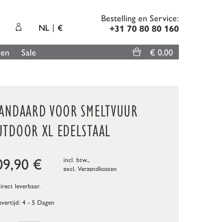
Bestelling en Service:
NL
€
+31 70 80 80 160
len
Sale
€ 0,00
TANDAARD VOOR SMELTVUUR
UTDOOR XL EDELSTAAL
09,90
€
incl. btw.,
excl.
Verzendkosten
rect leverbaar.
evertijd: 4 - 5 Dagen