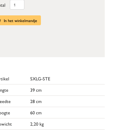
tal
In het winkelmandje
tikel
SXLG-STE
ngte
39 cm
eedte
28 cm
oogte
60 cm
ewicht
2,20 kg