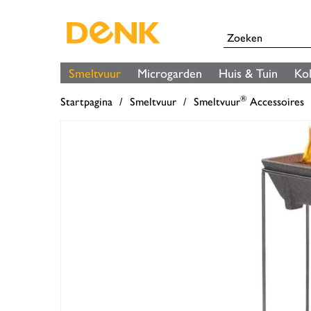
Smeltvuur
Microgarden
Huis & Tuin
Ko
®
Startpagina
Smeltvuur
Smeltvuur
Accessoires