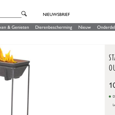
NIEUWSBRIEF
ken & Genieten
Dierenbescherming
Nieuw
Onderde
S
O
1
Di
L