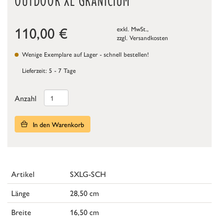
OUTDOOR XL GRANICIUM
110,00
€
exkl. MwSt.,
zzgl.
Versandkosten
Wenige Exemplare auf Lager - schnell bestellen!
Lieferzeit: 5 - 7 Tage
Anzahl
In den Warenkorb
Artikel
SXLG-SCH
Länge
28,50 cm
Breite
16,50 cm