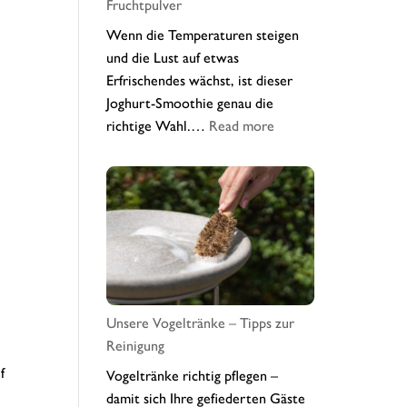
Fruchtpulver
Wenn die Temperaturen steigen
und die Lust auf etwas
Erfrischendes wächst, ist dieser
Joghurt-Smoothie genau die
:
richtige Wahl.…
Read more
Sommerfrischer
Wildheidelbeer-
Joghurt-
Smoothie
mit
Fruchtpulver
Unsere Vogeltränke – Tipps zur
Reinigung
f
Vogeltränke richtig pflegen –
damit sich Ihre gefiederten Gäste