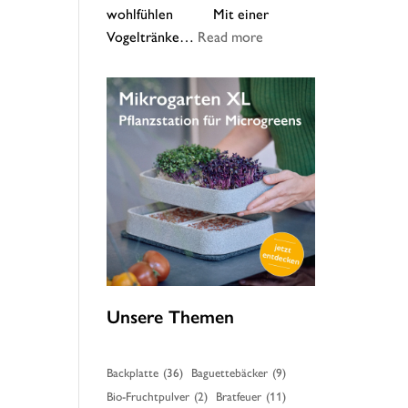
wohlfühlen Mit einer
:
Vogeltränke…
Read more
Unsere
Vogeltränke
–
Tipps
zur
Reinigung
Unsere Themen
Backplatte
(36)
Baguettebäcker
(9)
Bio-Fruchtpulver
(2)
Bratfeuer
(11)