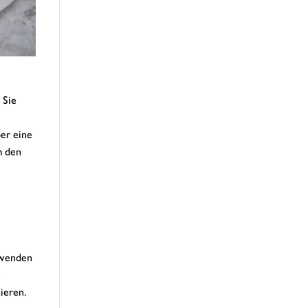
 Sie
ber eine
m den
rwenden
ieren.