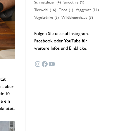
Schmelzfeuer
(4)
Smoothie
(1)
Tierwohl
(16)
Tipps
(1)
Veggymat
(11)
Vogeltränke
(5)
Wildbienenhaus
(3)
Folgen Sie uns auf Instagram,
Facebook oder YouTube für
weitere Infos und Einblicke.
Instagram
Facebook
YouTube
ität
en, aber
eit 10
ie ein
eknetet.