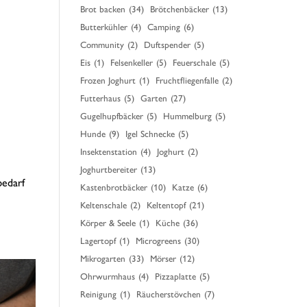
Brot backen
(34)
Brötchenbäcker
(13)
Butterkühler
(4)
Camping
(6)
Community
(2)
Duftspender
(5)
Eis
(1)
Felsenkeller
(5)
Feuerschale
(5)
Frozen Joghurt
(1)
Fruchtfliegenfalle
(2)
Futterhaus
(5)
Garten
(27)
Gugelhupfbäcker
(5)
Hummelburg
(5)
Hunde
(9)
Igel Schnecke
(5)
Insektenstation
(4)
Joghurt
(2)
Joghurtbereiter
(13)
bedarf
Kastenbrotbäcker
(10)
Katze
(6)
Keltenschale
(2)
Keltentopf
(21)
Körper & Seele
(1)
Küche
(36)
Lagertopf
(1)
Microgreens
(30)
Mikrogarten
(33)
Mörser
(12)
Ohrwurmhaus
(4)
Pizzaplatte
(5)
Reinigung
(1)
Räucherstövchen
(7)