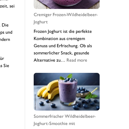
eit, sei
Cremiger Frozen-Wildheidelbeer-
Joghurt
. Die
Frozen Joghurt ist die perfekte
pps und
Kombination aus cremigem
ondern
Genuss und Erfrischung. Ob als
sommerlicher Snack, gesunde
für
:
Alternative zu…
Read more
s Sie
Cremiger
Frozen-
Wildheidelbeer-
Joghurt
Sommerfrischer Wildheidelbeer-
Joghurt-Smoothie mit