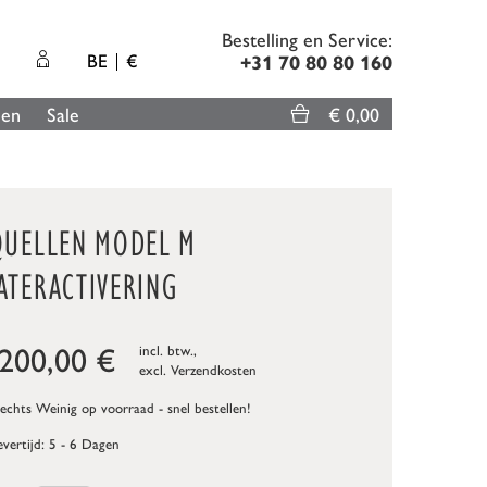
Bestelling en Service:
BE
€
+31 70 80 80 160
len
Sale
€ 0,00
QUELLEN MODEL M
ATERACTIVERING
.200,00
€
incl. btw.,
excl.
Verzendkosten
echts Weinig op voorraad - snel bestellen!
evertijd: 5 - 6 Dagen