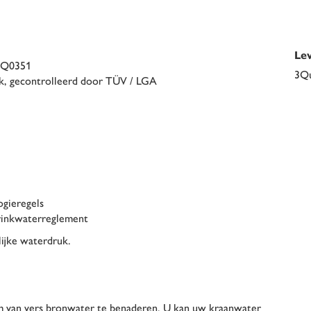
Le
CQ0351
3Qu
, gecontrolleerd door TÜV / LGA
gieregels
drinkwaterreglement
lijke waterdruk.
m van vers bronwater te benaderen. U kan uw kraanwater