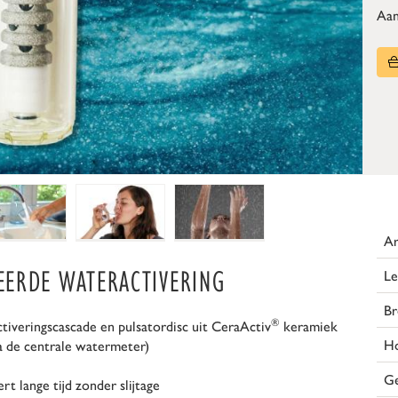
Aan
Ar
EERDE WATERACTIVERING
Le
Br
®
iveringscascade en pulsatordisc uit CeraActiv
keramiek
H
na de centrale watermeter)
G
t lange tijd zonder slijtage