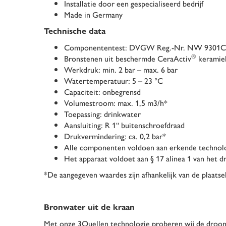
Installatie door een gespecialiseerd bedrijf
Made in Germany
Technische data
Componententest: DVGW Reg.-Nr. NW 9301
®
Bronstenen uit beschermde CeraActiv
keramiek
Werkdruk: min. 2 bar – max. 6 bar
Watertemperatuur: 5 – 23 °C
Capaciteit: onbegrensd
Volumestroom: max. 1,5 m3/h*
Toepassing: drinkwater
Aansluiting: R 1“ buitenschroefdraad
Drukvermindering: ca. 0,2 bar*
Alle componenten voldoen aan erkende technolo
Het apparaat voldoet aan § 17 alinea 1 van het 
*De aangegeven waardes zijn afhankelijk van de plaatse
Bronwater uit de kraan
Met onze 3Quellen technologie proberen wij de droo