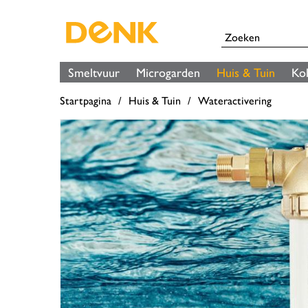
Smeltvuur
Microgarden
Huis & Tuin
Ko
Startpagina
Huis & Tuin
Wateractivering