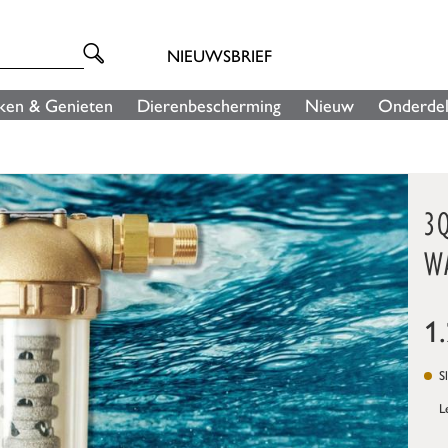
NIEUWSBRIEF
ken & Genieten
Dierenbescherming
Nieuw
Onderde
3
W
1
Sl
L