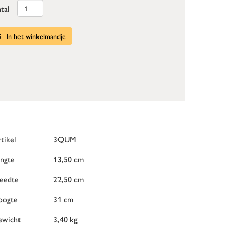
tal
In het winkelmandje
tikel
3QUM
ngte
13,50 cm
eedte
22,50 cm
oogte
31 cm
ewicht
3,40 kg