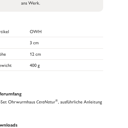
ans Werk.
tikel
OWH
3 cm
öhe
12 cm
ewicht
400 g
eferumfang
®
-Set Ohrwurmhaus
CeraNatur
, ausführliche Anleitung
wnloads