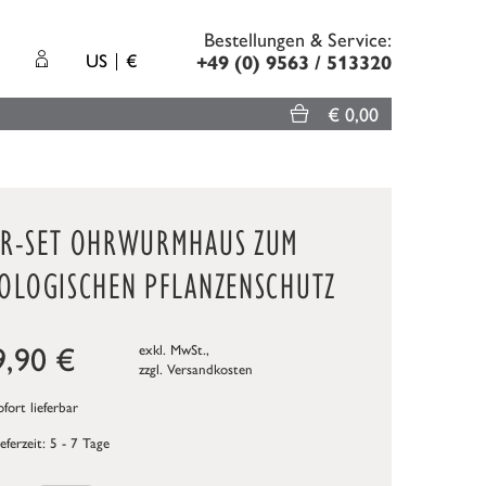
Bestellungen & Service:
US
€
+49 (0) 9563 / 513320
€ 0,00
ER-SET OHRWURMHAUS ZUM
IOLOGISCHEN PFLANZENSCHUTZ
9,90
€
exkl. MwSt.,
zzgl.
Versandkosten
fort lieferbar
ieferzeit: 5 - 7 Tage