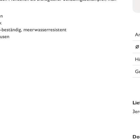
en
k
UV-beständig, meerwasserresistent
Ar
läusen
⌀
H
G
Li
3er
Do