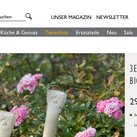
UNSER MAGAZIN
NEWSLETTER
Küche & Genuss
Tierschutz
Ersatzteile
Neu
Sale
3
B
2
So
L