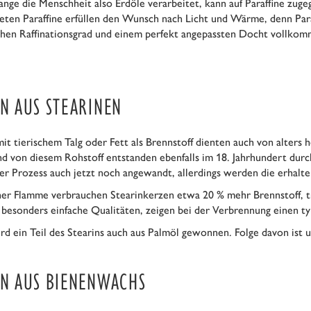
ange die Menschheit also Erdöle verarbeitet, kann auf Paraffine zug
eten Paraffine erfüllen den Wunsch nach Licht und Wärme, denn Para
hen Raffinationsgrad und einem perfekt angepassten Docht vollkom
N AUS STEARINEN
t tierischem Talg oder Fett als Brennstoff dienten auch von alters 
 von diesem Rohstoff entstanden ebenfalls im 18. Jahrhundert durch 
er Prozess auch jetzt noch angewandt, allerdings werden die erhalten
her Flamme verbrauchen Stearinkerzen etwa 20 % mehr Brennstoff, tr
 besonders einfache Qualitäten, zeigen bei der Verbrennung einen t
ird ein Teil des Stearins auch aus Palmöl gewonnen. Folge davon is
EN AUS BIENENWACHS