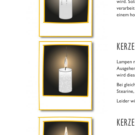
wird. Sol
verarbeit
einem ho
KERZE
Lampen mi
Ausgehend
wird dies
Bei gleic
Stearine,
Leider w
KERZ