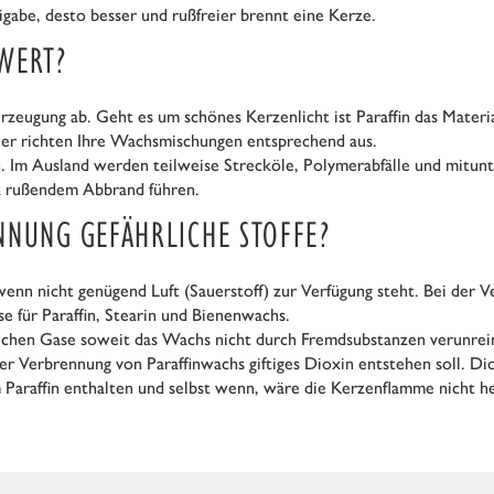
igabe, desto besser und rußfreier brennt eine Kerze.
WERT?
zeugung ab. Geht es um schönes Kerzenlicht ist Paraffin das Materi
eller richten Ihre Wachsmischungen entsprechend aus.
en. Im Ausland werden teilweise Strecköle, Polymerabfälle und mitun
k rußendem Abbrand führen.
NNUNG GEFÄHRLICHE STOFFE?
enn nicht genügend Luft (Sauerstoff) zur Verfügung steht. Bei der 
e für Paraffin, Stearin und Bienenwachs.
ichen Gase soweit das Wachs nicht durch Fremdsubstanzen verunreini
er Verbrennung von Paraffinwachs giftiges Dioxin entstehen soll. D
m Paraffin enthalten und selbst wenn, wäre die Kerzenflamme nicht he