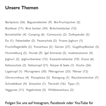
Unsere Themen
Backplatte
(36)
Baguettebäcker
(9)
Bio-Fruchtpulver
(2)
Bratfeuer
(11)
Brot backen
(34)
Brötchenbäcker
(13)
Butterkühler
(4)
Camping
(6)
Community
(2)
Duftspender
(5)
Eis
(1)
Felsenkeller
(5)
Feuerschale
(5)
Frozen Joghurt
(1)
Fruchtfliegenfalle
(2)
Futterhaus
(5)
Garten
(27)
Gugelhupfbäcker
(5)
Hummelburg
(5)
Hunde
(9)
Igel Schnecke
(5)
Insektenstation
(4)
Joghurt
(2)
Joghurtbereiter
(13)
Kastenbrotbäcker
(10)
Katze
(6)
Keltenschale
(2)
Keltentopf
(21)
Körper & Seele
(1)
Küche
(36)
Lagertopf
(1)
Microgreens
(30)
Mikrogarten
(33)
Mörser
(12)
Ohrwurmhaus
(4)
Pizzaplatte
(5)
Reinigung
(1)
Räucherstövchen
(7)
Schmelzfeuer
(4)
Smoothie
(1)
Tierwohl
(16)
Tipps
(1)
Veggymat
(11)
Vogeltränke
(5)
Wildbienenhaus
(3)
Folgen Sie uns auf Instagram, Facebook oder YouTube für