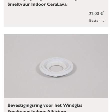
Smeltvuur Indoor CeraLava
*
22,00 €
Bestel nu
Bevestigingsring voor het Windglas
Smeltvuur Indoor Albicium