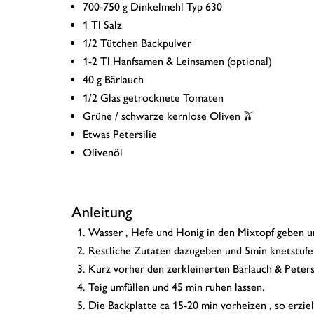
700-750 g Dinkelmehl Typ 630
1 Tl Salz
1/2 Tütchen Backpulver
1-2 Tl Hanfsamen & Leinsamen (optional)
40 g Bärlauch
1/2 Glas getrocknete Tomaten
Grüne / schwarze kernlose Oliven 🫒
Etwas Petersilie
Olivenöl
Anleitung
Wasser , Hefe und Honig in den Mixtopf geben un
Restliche Zutaten dazugeben und 5min knetstufe
Kurz vorher den zerkleinerten Bärlauch & Peters
Teig umfüllen und 45 min ruhen lassen.
Die Backplatte ca 15-20 min vorheizen , so erzie