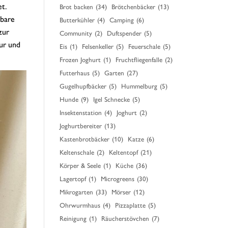
et.
Brot backen
(34)
Brötchenbäcker
(13)
rbare
Butterkühler
(4)
Camping
(6)
zur
Community
(2)
Duftspender
(5)
ur und
Eis
(1)
Felsenkeller
(5)
Feuerschale
(5)
Frozen Joghurt
(1)
Fruchtfliegenfalle
(2)
Futterhaus
(5)
Garten
(27)
Gugelhupfbäcker
(5)
Hummelburg
(5)
Hunde
(9)
Igel Schnecke
(5)
Insektenstation
(4)
Joghurt
(2)
Joghurtbereiter
(13)
Kastenbrotbäcker
(10)
Katze
(6)
Keltenschale
(2)
Keltentopf
(21)
Körper & Seele
(1)
Küche
(36)
Lagertopf
(1)
Microgreens
(30)
Mikrogarten
(33)
Mörser
(12)
Ohrwurmhaus
(4)
Pizzaplatte
(5)
Reinigung
(1)
Räucherstövchen
(7)