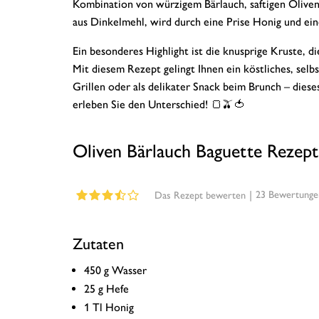
Kombination von würzigem Bärlauch, saftigen Oliven
aus Dinkelmehl, wird durch eine Prise Honig und ei
Ein besonderes Highlight ist die knusprige Kruste, 
Mit diesem Rezept gelingt Ihnen ein köstliches, selb
Grillen oder als delikater Snack beim Brunch – diese
erleben Sie den Unterschied! 🍞🫒🍅
Oliven Bärlauch Baguette Rezept
|
23
Bewertunge
Das Rezept bewerten
Zutaten
450 g Wasser
25 g Hefe
1 Tl Honig