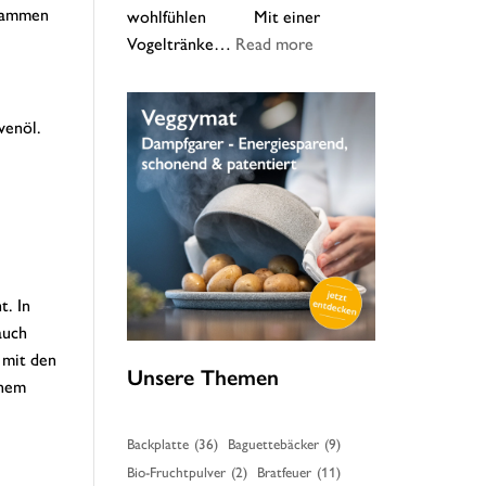
usammen
wohlfühlen Mit einer
:
Vogeltränke…
Read more
Unsere
Vogeltränke
–
venöl.
Tipps
zur
Reinigung
t. In
auch
 mit den
Unsere Themen
inem
Backplatte
(36)
Baguettebäcker
(9)
Bio-Fruchtpulver
(2)
Bratfeuer
(11)