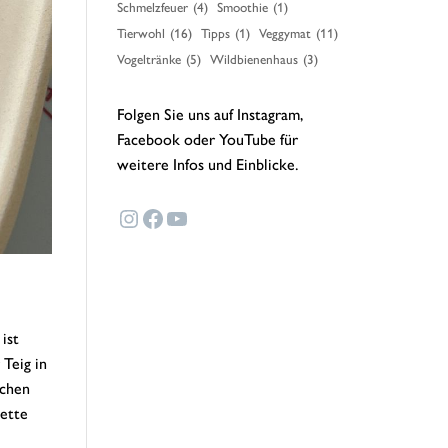
Schmelzfeuer
(4)
Smoothie
(1)
Tierwohl
(16)
Tipps
(1)
Veggymat
(11)
Vogeltränke
(5)
Wildbienenhaus
(3)
Folgen Sie uns auf Instagram,
Facebook oder YouTube für
weitere Infos und Einblicke.
Instagram
Facebook
YouTube
ist
Teig in
achen
uette