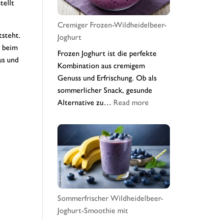
tellt
Cremiger Frozen-Wildheidelbeer-
tsteht.
Joghurt
e beim
Frozen Joghurt ist die perfekte
us und
Kombination aus cremigem
Genuss und Erfrischung. Ob als
sommerlicher Snack, gesunde
:
Alternative zu…
Read more
Cremiger
Frozen-
Wildheidelbeer-
Joghurt
Sommerfrischer Wildheidelbeer-
Joghurt-Smoothie mit