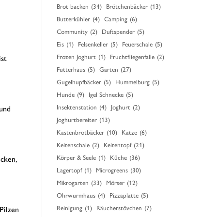
Brot backen
(34)
Brötchenbäcker
(13)
Butterkühler
(4)
Camping
(6)
Community
(2)
Duftspender
(5)
Eis
(1)
Felsenkeller
(5)
Feuerschale
(5)
Frozen Joghurt
(1)
Fruchtfliegenfalle
(2)
ist
Futterhaus
(5)
Garten
(27)
Gugelhupfbäcker
(5)
Hummelburg
(5)
Hunde
(9)
Igel Schnecke
(5)
Insektenstation
(4)
Joghurt
(2)
 und
Joghurtbereiter
(13)
Kastenbrotbäcker
(10)
Katze
(6)
Keltenschale
(2)
Keltentopf
(21)
Körper & Seele
(1)
Küche
(36)
ocken,
Lagertopf
(1)
Microgreens
(30)
Mikrogarten
(33)
Mörser
(12)
Ohrwurmhaus
(4)
Pizzaplatte
(5)
Reinigung
(1)
Räucherstövchen
(7)
Pilzen