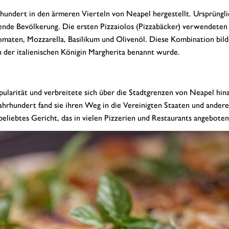
rhundert in den ärmeren Vierteln von Neapel hergestellt. Ursprüngl
itende Bevölkerung. Die ersten Pizzaiolos (Pizzabäcker) verwendeten
omaten, Mozzarella, Basilikum und Olivenöl. Diese Kombination bild
en der italienischen Königin Margherita benannt wurde.
pularität und verbreitete sich über die Stadtgrenzen von Neapel hina
ahrhundert fand sie ihren Weg in die Vereinigten Staaten und andere
beliebtes Gericht, das in vielen Pizzerien und Restaurants angeboten