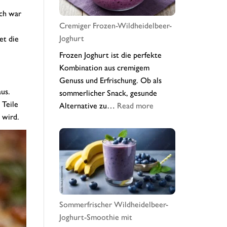
ich war
Cremiger Frozen-Wildheidelbeer-
Joghurt
et die
Frozen Joghurt ist die perfekte
Kombination aus cremigem
Genuss und Erfrischung. Ob als
us.
sommerlicher Snack, gesunde
 Teile
:
Alternative zu…
Read more
 wird.
Cremiger
Frozen-
Wildheidelbeer-
Joghurt
Sommerfrischer Wildheidelbeer-
Joghurt-Smoothie mit