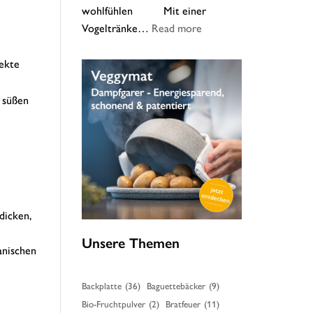
wohlfühlen Mit einer
:
Vogeltränke…
Read more
Unsere
Vogeltränke
fekte
–
Tipps
 süßen
zur
Reinigung
dicken,
Unsere Themen
anischen
Backplatte
(36)
Baguettebäcker
(9)
Bio-Fruchtpulver
(2)
Bratfeuer
(11)