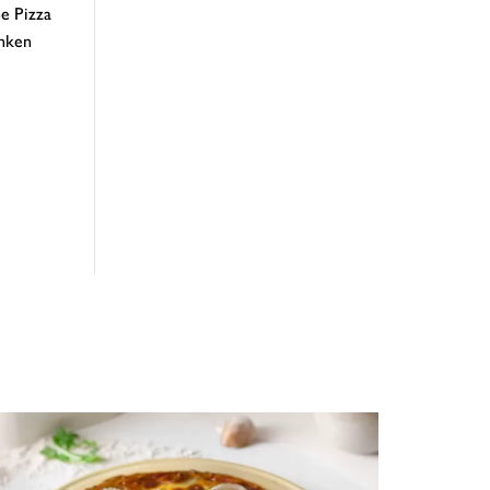
he Pizza
enken