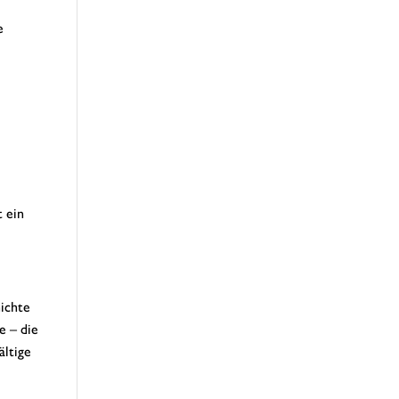
e
 ein
hichte
e – die
ältige