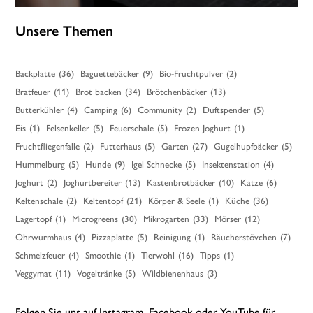
Unsere Themen
Backplatte
(36)
Baguettebäcker
(9)
Bio-Fruchtpulver
(2)
Bratfeuer
(11)
Brot backen
(34)
Brötchenbäcker
(13)
Butterkühler
(4)
Camping
(6)
Community
(2)
Duftspender
(5)
Eis
(1)
Felsenkeller
(5)
Feuerschale
(5)
Frozen Joghurt
(1)
Fruchtfliegenfalle
(2)
Futterhaus
(5)
Garten
(27)
Gugelhupfbäcker
(5)
Hummelburg
(5)
Hunde
(9)
Igel Schnecke
(5)
Insektenstation
(4)
Joghurt
(2)
Joghurtbereiter
(13)
Kastenbrotbäcker
(10)
Katze
(6)
Keltenschale
(2)
Keltentopf
(21)
Körper & Seele
(1)
Küche
(36)
Lagertopf
(1)
Microgreens
(30)
Mikrogarten
(33)
Mörser
(12)
Ohrwurmhaus
(4)
Pizzaplatte
(5)
Reinigung
(1)
Räucherstövchen
(7)
Schmelzfeuer
(4)
Smoothie
(1)
Tierwohl
(16)
Tipps
(1)
Veggymat
(11)
Vogeltränke
(5)
Wildbienenhaus
(3)
Folgen Sie uns auf Instagram, Facebook oder YouTube für