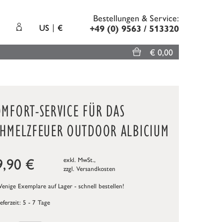
Bestellungen & Service:
US
€
+49 (0) 9563 / 513320
€ 0,00
OMFORT-SERVICE FÜR DAS
CHMELZFEUER OUTDOOR ALBICIUM
9,90
€
exkl. MwSt.,
zzgl.
Versandkosten
nige Exemplare auf Lager - schnell bestellen!
ieferzeit: 5 - 7 Tage