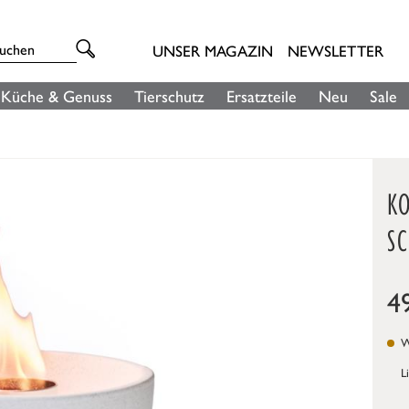
UNSER MAGAZIN
NEWSLETTER
Küche & Genuss
Tierschutz
Ersatzteile
Neu
Sale
K
S
4
We
L