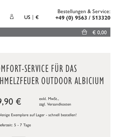
Bestellungen & Service:
US
€
+49 (0) 9563 / 513320
€ 0,00
OMFORT-SERVICE FÜR DAS
CHMELZFEUER OUTDOOR ALBICIUM
9,90
€
exkl. MwSt.,
zzgl.
Versandkosten
nige Exemplare auf Lager - schnell bestellen!
ieferzeit: 5 - 7 Tage