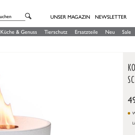
UNSER MAGAZIN
NEWSLETTER
Küche & Genuss
Tierschutz
Ersatzteile
Neu
Sale
K
S
4
We
L