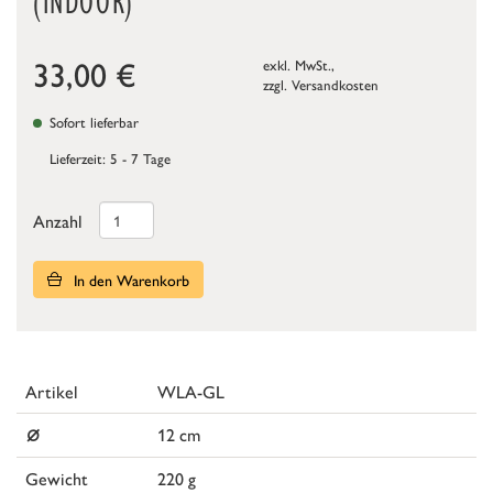
(INDOOR)
33,00
€
exkl. MwSt.,
zzgl.
Versandkosten
Sofort lieferbar
Lieferzeit: 5 - 7 Tage
Anzahl
In den Warenkorb
Artikel
WLA-GL
⌀
12 cm
Gewicht
220 g