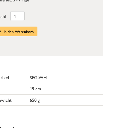
ahl
In den Warenkorb
tikel
SFG-WH
19 cm
ewicht
650 g