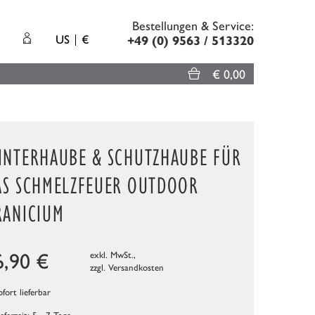
Bestellungen & Service:
US
€
+49 (0) 9563 / 513320
€ 0,00
INTERHAUBE & SCHUTZHAUBE FÜR
AS SCHMELZFEUER OUTDOOR
RANICIUM
6,90
€
exkl. MwSt.,
zzgl.
Versandkosten
fort lieferbar
ieferzeit: 5 - 7 Tage