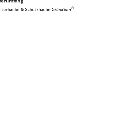
eferumfang
®
terhaube & Schutzhaube
Granicium