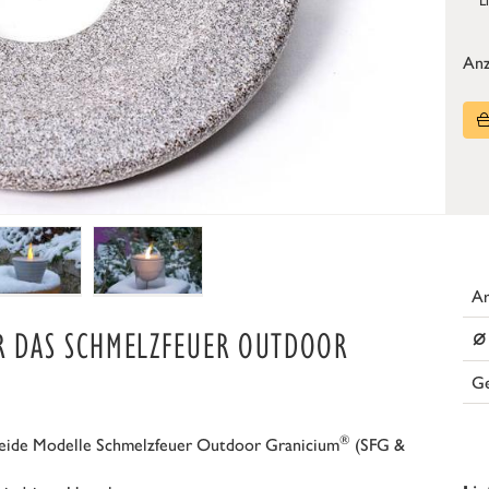
Anz
Ar
⌀
R DAS SCHMELZFEUER OUTDOOR
G
®
beide Modelle Schmelzfeuer Outdoor Granicium
(SFG &