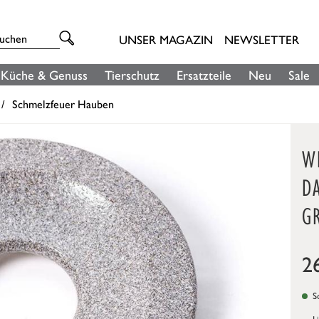
UNSER MAGAZIN
NEWSLETTER
Küche & Genuss
Tierschutz
Ersatzteile
Neu
Sale
Schmelzfeuer Hauben
W
D
G
2
So
L