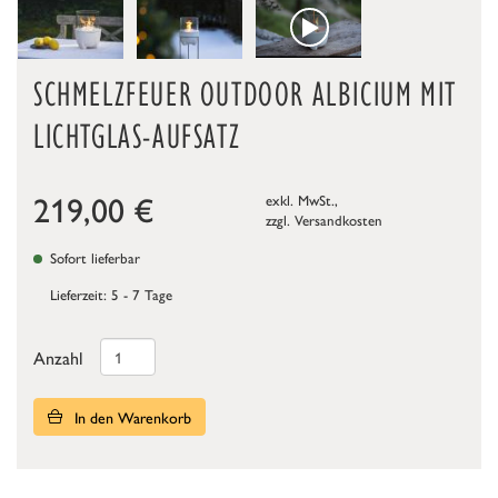
SCHMELZFEUER OUTDOOR ALBICIUM MIT
LICHTGLAS-AUFSATZ
219,00
€
exkl. MwSt.,
zzgl.
Versandkosten
Sofort lieferbar
Lieferzeit: 5 - 7 Tage
Anzahl
In den Warenkorb