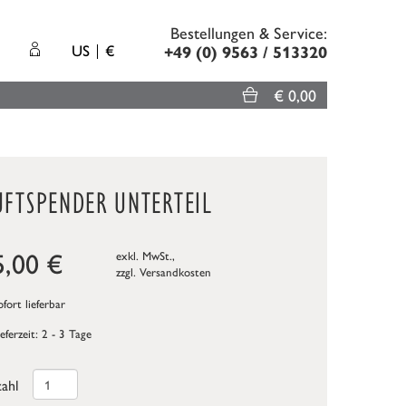
Bestellungen & Service:
US
€
+49 (0) 9563 / 513320
€ 0,00
UFTSPENDER UNTERTEIL
5,00
€
exkl. MwSt.,
zzgl.
Versandkosten
fort lieferbar
ieferzeit: 2 - 3 Tage
ahl