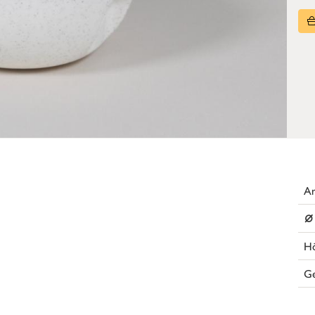
Ar
⌀
H
G