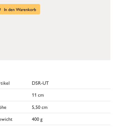
In den Warenkorb
tikel
DSR-UT
11 cm
öhe
5,50 cm
ewicht
400 g