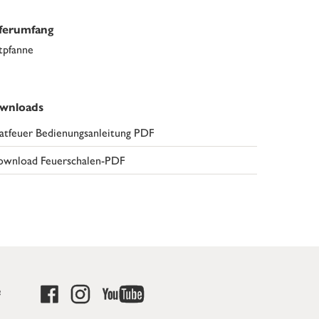
eferumfang
tpfanne
wnloads
atfeuer Bedienungsanleitung PDF
wnload Feuerschalen-PDF
e