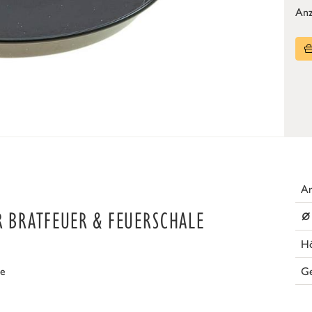
Anz
Ar
⌀
R BRATFEUER & FEUERSCHALE
H
G
se