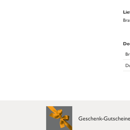
Li
Bra
Do
Br
Do
Geschenk-Gutschein