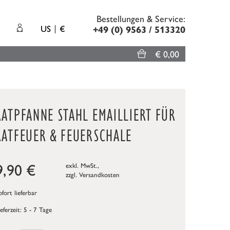
Bestellungen & Service:
US
€
+49 (0) 9563 / 513320
€ 0,00
ATPFANNE STAHL EMAILLIERT FÜR
RATFEUER & FEUERSCHALE
9,90
€
exkl. MwSt.,
zzgl.
Versandkosten
fort lieferbar
ieferzeit: 5 - 7 Tage