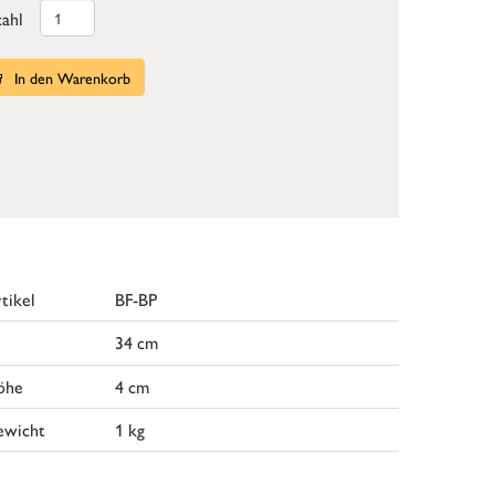
ahl
In den Warenkorb
tikel
BF-BP
34 cm
öhe
4 cm
ewicht
1 kg