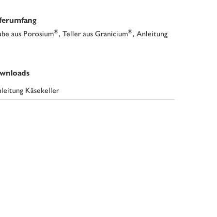
eferumfang
®
®
be aus Porosium
, Teller aus Granicium
, Anleitung
wnloads
leitung Käsekeller