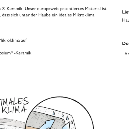
m ® Keramik. Unser europaweit patentiertes Material ist
Li
t, dass sich unter der Haube ein ideales Mikroklima
Hau
 Mikroklima auf
Do
osium
-Keramik
®
An