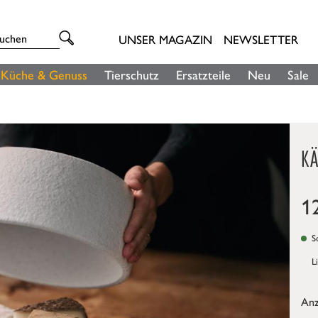
UNSER MAGAZIN
NEWSLETTER
Küche & Genuss
Tierschutz
Ersatzteile
Neu
Sale
K
1
So
L
Anz