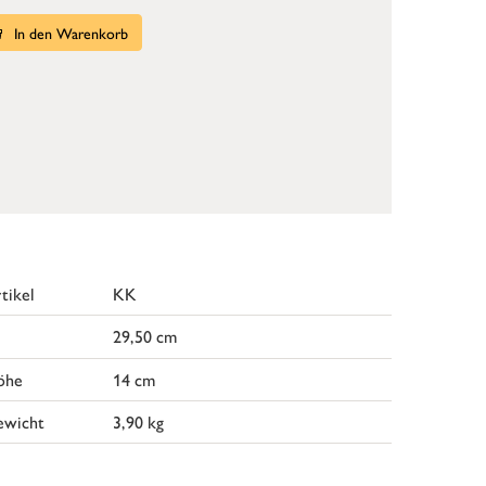
In den Warenkorb
tikel
KK
29,50 cm
öhe
14 cm
ewicht
3,90 kg