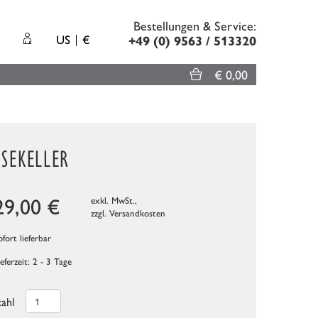
Bestellungen & Service:
US
€
+49 (0) 9563 / 513320
€ 0,00
ÄSEKELLER
29,00
€
exkl. MwSt.,
zzgl.
Versandkosten
fort lieferbar
ieferzeit: 2 - 3 Tage
ahl