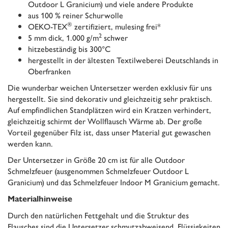
Outdoor L Granicium) und viele andere Produkte
aus 100 % reiner Schurwolle
®
OEKO-TEX
zertifiziert, mulesing frei*
2
5 mm dick, 1.000 g/m
schwer
hitzebeständig bis 300°C
hergestellt in der ältesten Textilweberei Deutschlands in
Oberfranken
Die wunderbar weichen Untersetzer werden exklusiv für uns
hergestellt. Sie sind dekorativ und gleichzeitig sehr praktisch.
Auf empfindlichen Standplätzen wird ein Kratzen verhindert,
gleichzeitig schirmt der Wollflausch Wärme ab. Der große
Vorteil gegenüber Filz ist, dass unser Material gut gewaschen
werden kann.
Der Untersetzer in Größe 20 cm ist für alle Outdoor
Schmelzfeuer (ausgenommen Schmelzfeuer Outdoor L
Granicium) und das Schmelzfeuer Indoor M Granicium gemacht.
Materialhinweise
Durch den natürlichen Fettgehalt und die Struktur des
Flausches sind die Untersetzer schmutzabweisend. Flüssigkeiten