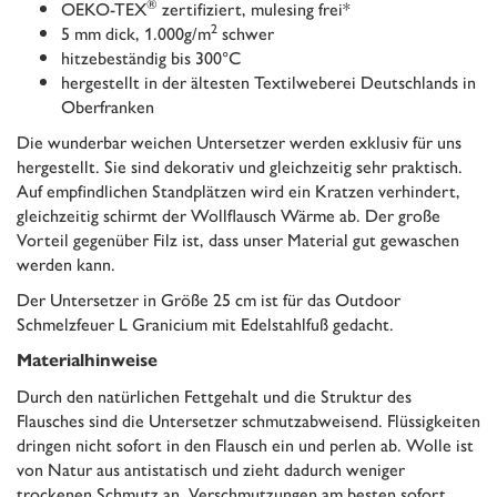
®
OEKO-TEX
zertifiziert, mulesing frei*
2
5 mm dick, 1.000g/m
schwer
hitzebeständig bis 300°C
hergestellt in der ältesten Textilweberei Deutschlands in
Oberfranken
Die wunderbar weichen Untersetzer werden exklusiv für uns
hergestellt. Sie sind dekorativ und gleichzeitig sehr praktisch.
Auf empfindlichen Standplätzen wird ein Kratzen verhindert,
gleichzeitig schirmt der Wollflausch Wärme ab. Der große
Vorteil gegenüber Filz ist, dass unser Material gut gewaschen
werden kann.
Der Untersetzer in Größe 25 cm ist für das Outdoor
Schmelzfeuer L Granicium mit Edelstahlfuß gedacht.
Materialhinweise
Durch den natürlichen Fettgehalt und die Struktur des
Flausches sind die Untersetzer schmutzabweisend. Flüssigkeiten
dringen nicht sofort in den Flausch ein und perlen ab. Wolle ist
von Natur aus antistatisch und zieht dadurch weniger
trockenen Schmutz an. Verschmutzungen am besten sofort