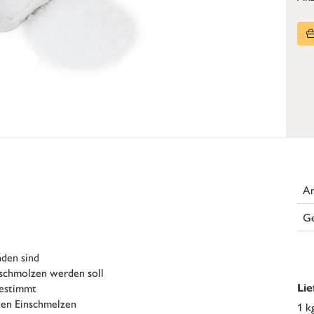
Ar
G
den sind
eschmolzen werden soll
gestimmt
Li
len Einschmelzen
1 k