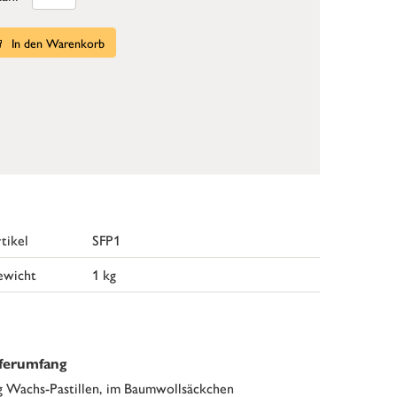
In den Warenkorb
tikel
SFP1
ewicht
1 kg
eferumfang
g Wachs-Pastillen, im Baumwollsäckchen