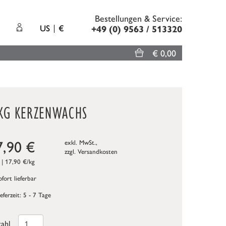
Bestellungen & Service:
US
€
+49 (0) 9563 / 513320
€ 0,00
 KG KERZENWACHS
7,90
€
exkl. MwSt.,
zzgl.
Versandkosten
 | 17,90 €/kg
fort lieferbar
ieferzeit: 5 - 7 Tage
ahl