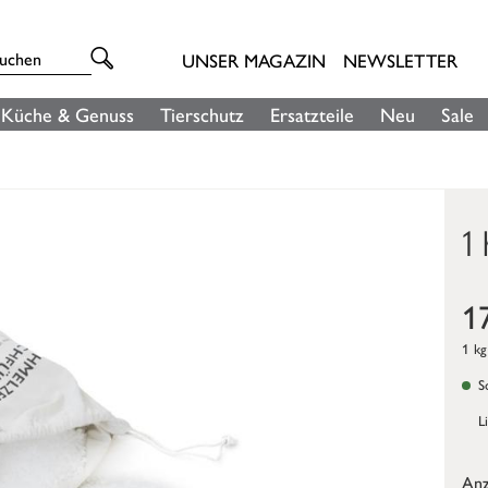
UNSER MAGAZIN
NEWSLETTER
Küche & Genuss
Tierschutz
Ersatzteile
Neu
Sale
1
1
1 kg
So
L
Anz