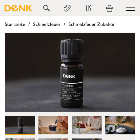
US
Startseite
Schmelzfeuer
Schmelzfeuer Zubehör