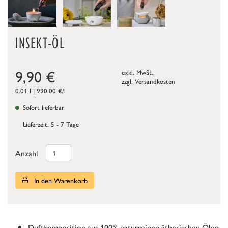
INSEKT-ÖL
9,90
€
exkl. MwSt.,
zzgl.
Versandkosten
0.01 l | 990,00 €/l
Sofort lieferbar
Lieferzeit: 5 - 7 Tage
Anzahl
In den Warenkorb
Duftkomposition aus 100% naturreinen ätherischen Ölen