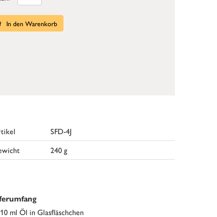
In den Warenkorb
tikel
SFD-4J
ewicht
240 g
eferumfang
 10 ml Öl in Glasfläschchen