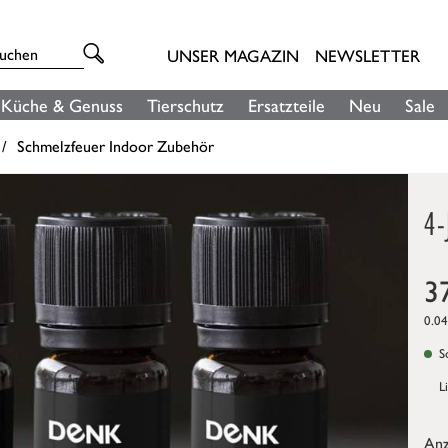
UNSER MAGAZIN
NEWSLETTER
Küche & Genuss
Tierschutz
Ersatzteile
Neu
Sale
Schmelzfeuer Indoor Zubehör
4-
3
0.04
So
L
Anz