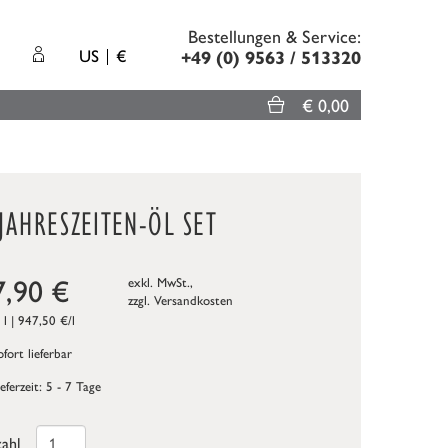
Bestellungen & Service:
US
€
+49 (0) 9563 / 513320
€ 0,00
JAHRESZEITEN-ÖL SET
7,90
€
exkl. MwSt.,
zzgl.
Versandkosten
 l | 947,50 €/l
fort lieferbar
ieferzeit: 5 - 7 Tage
ahl