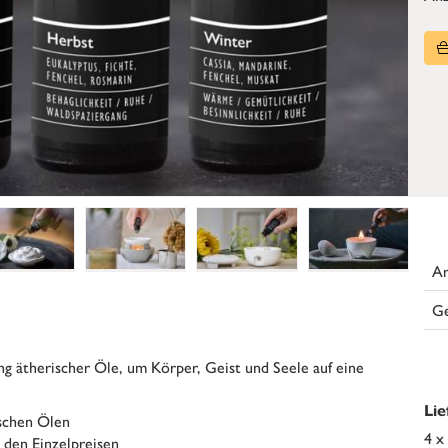
Ar
G
 ätherischer Öle, um Körper, Geist und Seele auf eine
Li
schen Ölen
4 x
 den Einzelpreisen