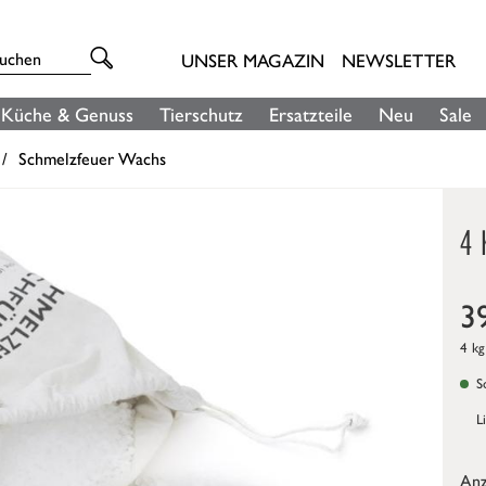
UNSER MAGAZIN
NEWSLETTER
Küche & Genuss
Tierschutz
Ersatzteile
Neu
Sale
Schmelzfeuer Wachs
4
3
4 kg
So
L
Anz