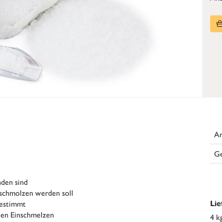
Ar
G
den sind
eschmolzen werden soll
gestimmt
Li
len Einschmelzen
4 k