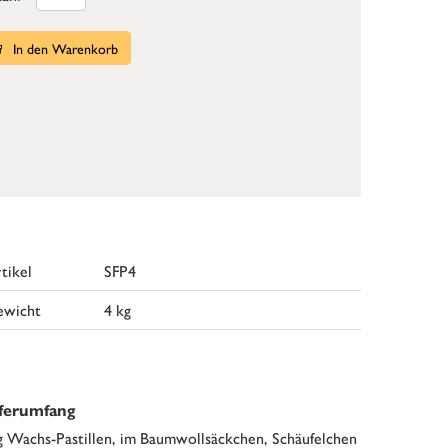
In den Warenkorb
tikel
SFP4
ewicht
4 kg
eferumfang
g Wachs-Pastillen, im Baumwollsäckchen, Schäufelchen