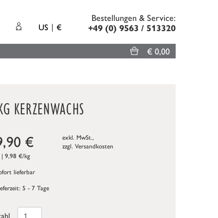
Bestellungen & Service:
US
€
+49 (0) 9563 / 513320
€ 0,00
 KG KERZENWACHS
9,90
€
exkl. MwSt.,
zzgl.
Versandkosten
 | 9,98 €/kg
fort lieferbar
ieferzeit: 5 - 7 Tage
ahl