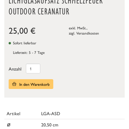
LICHTGLASAUFSATZ SCHMELZFEUER
OUTDOOR CERANATUR
25,00
€
exkl. MwSt.,
zzgl.
Versandkosten
Sofort lieferbar
Lieferzeit: 5 - 7 Tage
Anzahl
In den Warenkorb
Artikel
LGA-ASD
⌀
20,50 cm