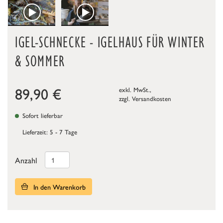
IGEL-SCHNECKE - IGELHAUS FÜR WINTER
& SOMMER
89,90
€
exkl. MwSt.,
zzgl.
Versandkosten
Sofort lieferbar
Lieferzeit: 5 - 7 Tage
Anzahl
In den Warenkorb