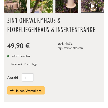
3IN1 OHRWURMHAUS &
FLORFLIEGENHAUS & INSEKTENTRÄNKE
49,90
€
exkl. MwSt.,
zzgl.
Versandkosten
Sofort lieferbar
Lieferzeit: 2 - 3 Tage
Anzahl
In den Warenkorb