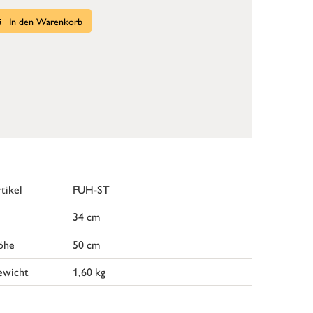
In den Warenkorb
tikel
FUH-ST
34 cm
öhe
50 cm
ewicht
1,60 kg