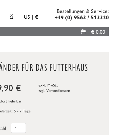
Bestellungen & Service:
US
€
+49 (0) 9563 / 513320
€ 0,00
TÄNDER FÜR DAS FUTTERHAUS
9,90
€
exkl. MwSt.,
zzgl.
Versandkosten
fort lieferbar
ieferzeit: 5 - 7 Tage
ahl