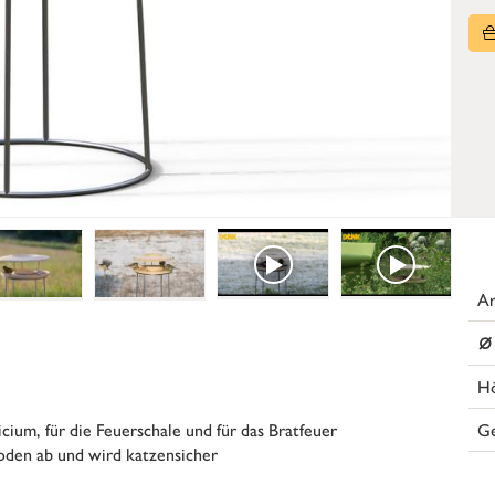
Ar
⌀
H
G
cium, für die Feuerschale und für das Bratfeuer
oden ab und wird katzensicher