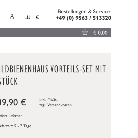
Bestellungen & Service:
LU
€
+49 (0) 9563 / 513320
€ 0,00
LDBIENENHAUS VORTEILS-SET MIT
STÜCK
39,90
€
inkl. MwSt.,
zzgl.
Versandkosten
fort lieferbar
ieferzeit: 5 - 7 Tage