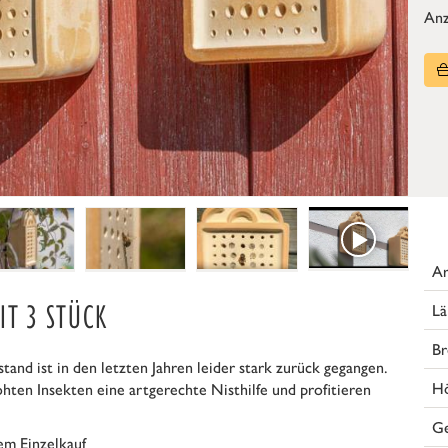
Anz
Ar
IT 3 STÜCK
Lä
Br
stand ist in den letzten Jahren leider stark zurück gegangen.
H
ten Insekten eine artgerechte Nisthilfe und profitieren
G
em Einzelkauf