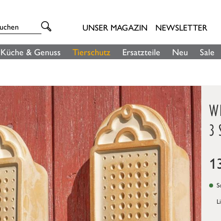
UNSER MAGAZIN
NEWSLETTER
Küche & Genuss
Tierschutz
Ersatzteile
Neu
Sale
WI
3 
1
So
L