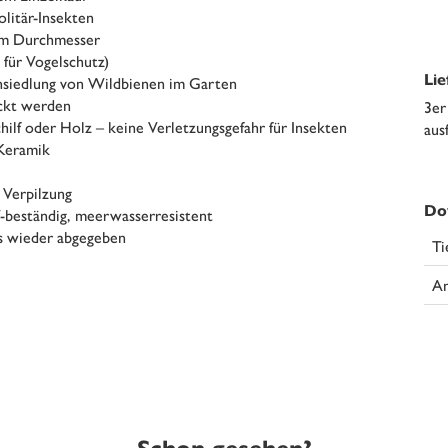
litär-Insekten
hem Durchmesser
für Vogelschutz)
Li
nsiedlung von Wildbienen im Garten
ackt werden
3er
hilf oder Holz – keine Verletzungsgefahr für Insekten
aus
 Keramik
 Verpilzung
Do
V-beständig, meerwasserresistent
ts wieder abgegeben
Ti
An