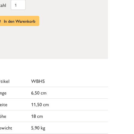
ahl
In den Warenkorb
tikel
WBHS
nge
6,50 cm
eite
11,50 cm
öhe
18 cm
ewicht
5,90 kg