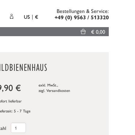
Bestellungen & Service:
US
€
+49 (0) 9563 / 513320
€ 0,00
ILDBIENENHAUS
9,90
€
exkl. MwSt.,
zzgl.
Versandkosten
fort lieferbar
ieferzeit: 5 - 7 Tage
ahl