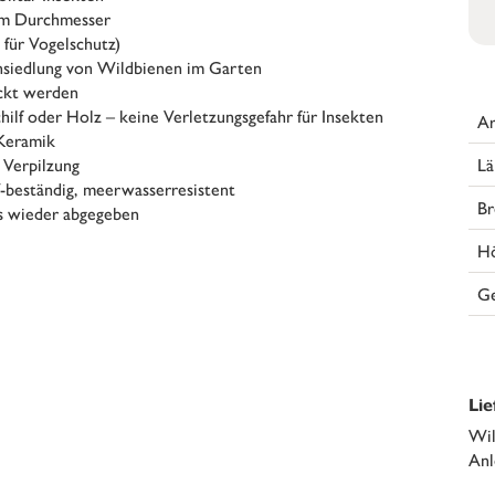
hem Durchmesser
für Vogelschutz)
nsiedlung von Wildbienen im Garten
ackt werden
hilf oder Holz – keine Verletzungsgefahr für Insekten
Ar
 Keramik
Lä
 Verpilzung
V-beständig, meerwasserresistent
Br
ts wieder abgegeben
H
G
Li
Wil
Anl