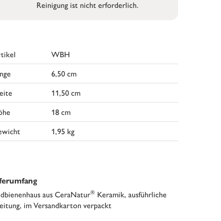
Reinigung ist nicht erforderlich.
tikel
WBH
nge
6,50 cm
eite
11,50 cm
öhe
18 cm
ewicht
1,95 kg
eferumfang
®
dbienenhaus aus CeraNatur
Keramik, ausführliche
eitung, im Versandkarton verpackt