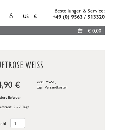
Bestellungen & Service:
US
€
+49 (0) 9563 / 513320
€ 0,00
UFTROSE WEISS
4,90
€
exkl. MwSt.,
zzgl.
Versandkosten
fort lieferbar
ieferzeit: 5 - 7 Tage
ahl