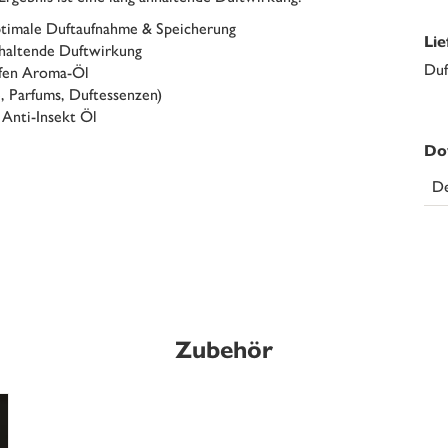
ptimale Duftaufnahme & Speicherung
Li
nhaltende Duftwirkung
Duf
pfen Aroma-Öl
e, Parfums, Duftessenzen)
 Anti-Insekt Öl
Do
De
Zubehör