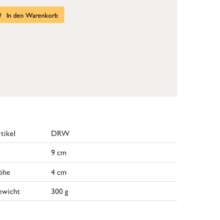
In den Warenkorb
tikel
DRW
9 cm
öhe
4 cm
ewicht
300 g