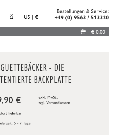
Bestellungen & Service:
US
€
+49 (0) 9563 / 513320
€ 0,00
GUETTEBÄCKER - DIE
TENTIERTE BACKPLATTE
9,90
€
exkl. MwSt.,
zzgl.
Versandkosten
fort lieferbar
ieferzeit: 5 - 7 Tage