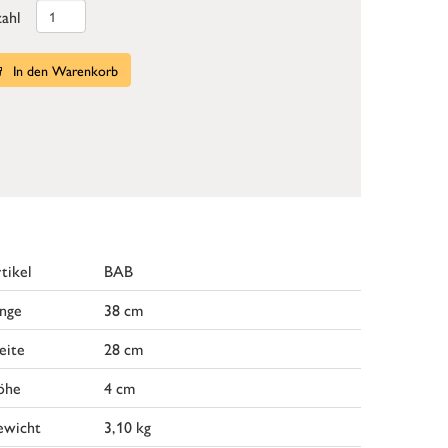
ahl
In den Warenkorb
tikel
BAB
nge
38 cm
eite
28 cm
öhe
4 cm
ewicht
3,10 kg