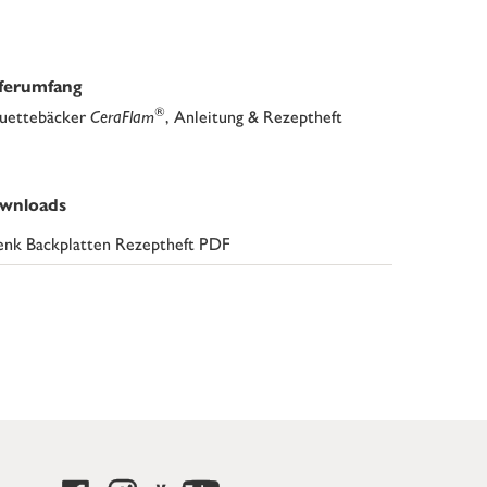
eferumfang
®
uettebäcker
CeraFlam
, Anleitung & Rezeptheft
wnloads
nk Backplatten Rezeptheft PDF
e