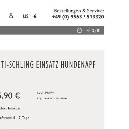
Bestellungen & Service:
US
€
+49 (0) 9563 / 513320
€ 0,00
TI-SCHLING EINSATZ HUNDENAPF
5,90
€
exkl. MwSt.,
zzgl.
Versandkosten
fort lieferbar
ieferzeit: 5 - 7 Tage