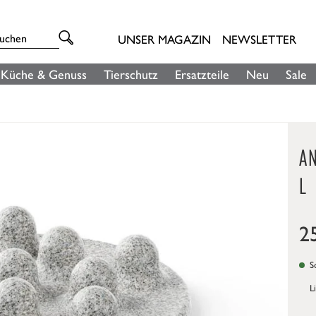
UNSER MAGAZIN
NEWSLETTER
Küche & Genuss
Tierschutz
Ersatzteile
Neu
Sale
AN
L
2
So
L