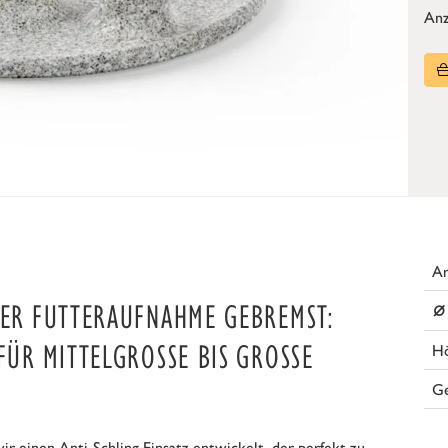
Anz
Ar
⌀
DER FUTTERAUFNAHME GEBREMST:
ÜR MITTELGROSSE BIS GROSSE HU
H
G
einen Anti-Schling Einsatz entwickelt, der perfekt zu