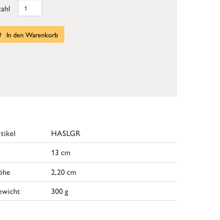
ahl
In den Warenkorb
tikel
HASLGR
13 cm
öhe
2,20 cm
ewicht
300 g