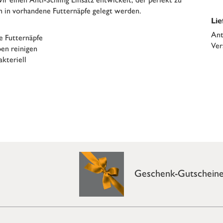
h in vorhandene Futternäpfe gelegt werden.
Li
Ant
e Futternäpfe
Ver
en reinigen
akteriell
Geschenk-Gutschein