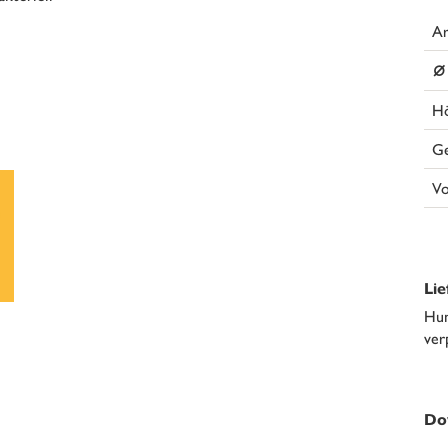
Ar
⌀
H
G
V
Li
Hun
ver
Do