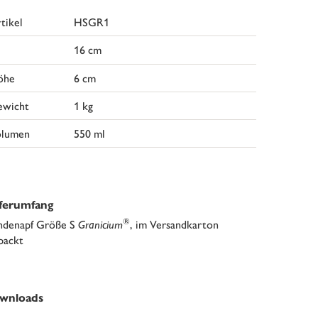
tikel
HSGR1
16 cm
öhe
6 cm
ewicht
1 kg
olumen
550 ml
eferumfang
®
denapf Größe S
Granicium
, im Versandkarton
packt
wnloads