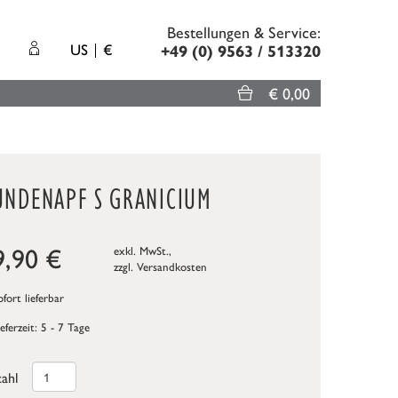
Bestellungen & Service:
US
€
+49 (0) 9563 / 513320
€ 0,00
UNDENAPF S GRANICIUM
9,90
€
exkl. MwSt.,
zzgl.
Versandkosten
fort lieferbar
ieferzeit: 5 - 7 Tage
ahl