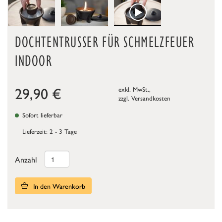
DOCHTENTRUSSER FÜR SCHMELZFEUER I
NDOOR
29,90
€
exkl. MwSt.,
zzgl.
Versandkosten
Sofort lieferbar
Lieferzeit: 2 - 3 Tage
Anzahl
In den Warenkorb