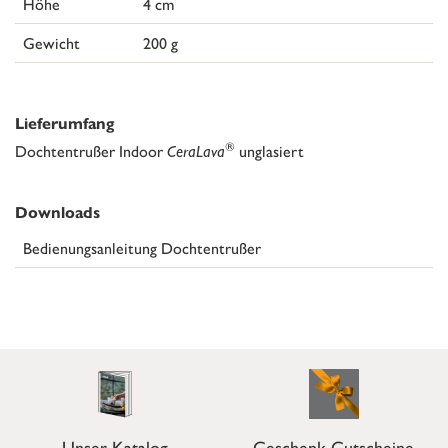
Höhe
4 cm
Gewicht
200 g
Lieferumfang
®
Dochtentrußer Indoor
CeraLava
unglasiert
Downloads
Bedienungsanleitung Dochtentrußer
Unser Katalog
Geschenk-Gutscheine