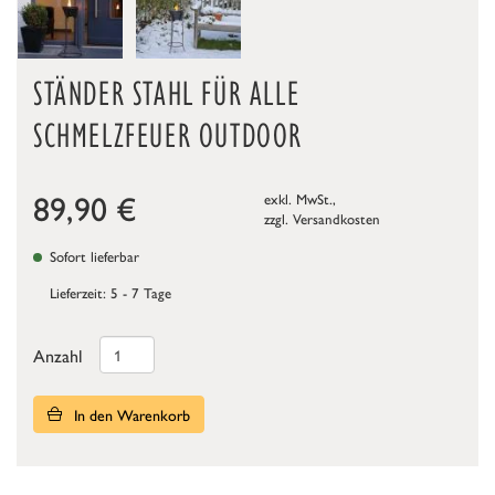
STÄNDER STAHL FÜR ALLE
SCHMELZFEUER OUTDOOR
89,90
€
exkl. MwSt.,
zzgl.
Versandkosten
Sofort lieferbar
Lieferzeit: 5 - 7 Tage
Anzahl
In den Warenkorb