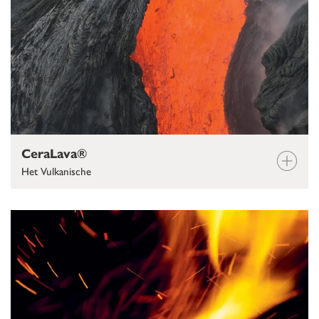
CeraLava®
Het Vulkanische