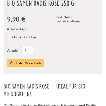
BIO-SAMEN RADIS ROSE 250 G
9,90
€
exkl. MwSt.,
zzgl.
Versandkosten
Sofort lieferbar
Lieferzeit: 2 - 3 Tage
Anzahl
In den Warenkorb
BIO-SAMEN RADIS ROSE​
– IDEAL FÜR BIO-
MICROGREENS
Die Samen des
Radies Rose
eignen sich hervorragend für die