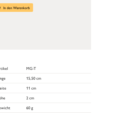
In den Warenkorb
tikel
MG-T
nge
15,50 cm
eite
11 cm
öhe
2 cm
ewicht
60 g