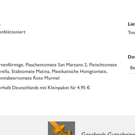
Li
r
onfektioniert
Tom
Do
nenförmige, Flaschentomate San Marzano 2, Fleischtomate
Be
erella, Stabtomate Matina, Mexikanische Honigtomate,
annisbeertomate Rote Murmel
rhalb Deutschlands mit Kleinpaket für 4,95 €.
Geschenk-Gutschein