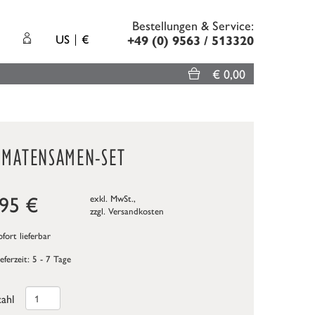
Bestellungen & Service:
US
€
+49 (0) 9563 / 513320
€ 0,00
OMATENSAMEN-SET
,95
€
exkl. MwSt.,
zzgl.
Versandkosten
fort lieferbar
ieferzeit: 5 - 7 Tage
ahl