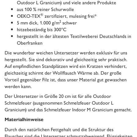
Outdoor L Granicium) und viele andere Produkte
aus 100 % reiner Schurwolle
®
OEKO-TEX
zertifiziert, mulesing frei*
2
5 mm dick, 1.000 g/m
schwer
hitzebeständig bis 300°C
hergestellt in der ältesten Textilweberei Deutschlands in
Oberfranken
Die wunderbar weichen Untersetzer werden exklusiv für uns
hergestellt. Sie sind dekorativ und gleichzeitig sehr praktisch.
Auf empfindlichen Standplätzen wird ein Kratzen verhindert,
gleichzeitig schirmt der Wollflausch Wärme ab. Der große
Vorteil gegenüber Filz ist, dass unser Material gut gewaschen
werden kann.
Der Untersetzer in Größe 20 cm ist für alle Outdoor
Schmelzfeuer (ausgenommen Schmelzfeuer Outdoor L
Granicium) und das Schmelzfeuer Indoor M Granicium gemacht.
Materialhinweise
Durch den natürlichen Fettgehalt und die Struktur des
Flausches sind die Untersetzer schmutzabweisend. Flüssigkeiten